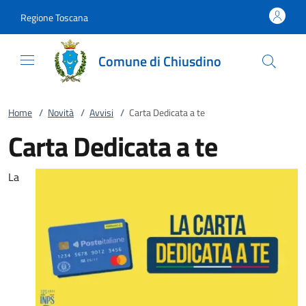
Vai al contenuto
accedi al menu
footer.enter
Regione Toscana
Comune di Chiusdino
Home
/
Novità
/
Avvisi
/
Carta Dedicata a te
Carta Dedicata a te
La