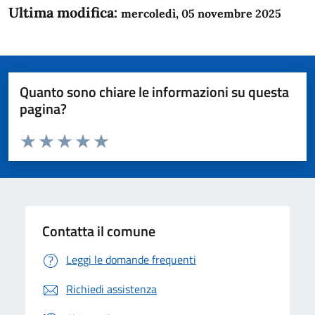
Ultima modifica:
mercoledì, 05 novembre 2025
Quanto sono chiare le informazioni su questa
pagina?
Valuta da 1 a 5 stelle la pagina
Domanda
Valuta 1 stelle su 5
Valuta 2 stelle su 5
Valuta 3 stelle su 5
Valuta 4 stelle su 5
Valuta 5 stelle su 5
Contatta il comune
Leggi le domande frequenti
Richiedi assistenza