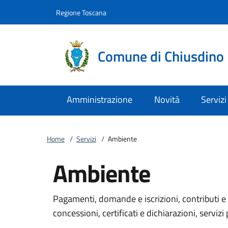
Vai al contenuto
accedi al menu
footer.enter
Regione Toscana
Comune di Chiusdino
Amministrazione
Novità
Servizi
Home
/
Servizi
/
Ambiente
Ambiente
Pagamenti, domande e iscrizioni, contributi e 
concessioni, certificati e dichiarazioni, servizi 