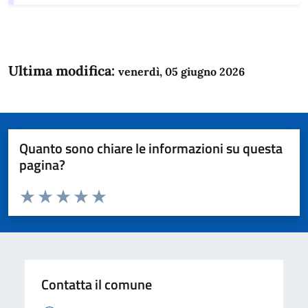
Ultima modifica:
venerdì, 05 giugno 2026
Quanto sono chiare le informazioni su questa
pagina?
Valuta da 1 a 5 stelle la pagina
Domanda
Valuta 1 stelle su 5
Valuta 2 stelle su 5
Valuta 3 stelle su 5
Valuta 4 stelle su 5
Valuta 5 stelle su 5
Contatta il comune