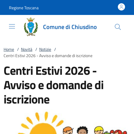
Vai al contenuto
accedi al menu
footer.enter
Regione Toscana
Comune di Chiusdino
Home
/
Novità
/
Notizie
/
Centri Estivi 2026 - Avviso e domande di iscrizione
Centri Estivi 2026 -
Avviso e domande di
iscrizione