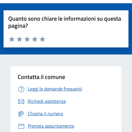
Quanto sono chiare le informazioni su questa
pagina?
Valuta da 1 a 5 stelle la pagina
Domanda
Valuta 1 stelle su 5
Valuta 2 stelle su 5
Valuta 3 stelle su 5
Valuta 4 stelle su 5
Valuta 5 stelle su 5
Contatta il comune
Leggi le domande frequenti
Richiedi assistenza
Chiama il numero
Prenota appuntamento