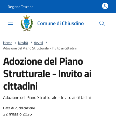
Vai al contenuto
accedi al menu
footer.enter
Regione Toscana
Comune di Chiusdino
Home
/
Novità
/
Avvisi
/
Adozione del Piano Strutturale - Invito ai cittadini
Adozione del Piano
Strutturale - Invito ai
cittadini
Adozione del Piano Strutturale - Invito ai cittadini
Data di Pubblicazione
22 maggio 2026