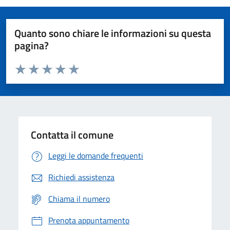
Quanto sono chiare le informazioni su questa
pagina?
Valuta da 1 a 5 stelle la pagina
Domanda
Valuta 1 stelle su 5
Valuta 2 stelle su 5
Valuta 3 stelle su 5
Valuta 4 stelle su 5
Valuta 5 stelle su 5
Contatta il comune
Leggi le domande frequenti
Richiedi assistenza
Chiama il numero
Prenota appuntamento