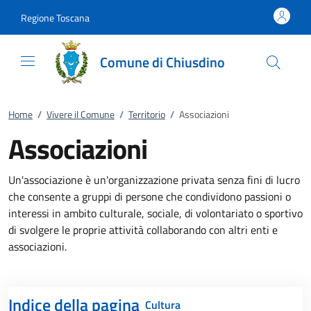
Vai al contenuto
accedi al menu
footer.enter
Regione Toscana
Comune di Chiusdino
Home
/
Vivere il Comune
/
Territorio
/
Associazioni
Associazioni
Un'associazione è un'organizzazione privata senza fini di lucro
che consente a gruppi di persone che condividono passioni o
interessi in ambito culturale, sociale, di volontariato o sportivo
di svolgere le proprie attività collaborando con altri enti e
associazioni.
Indice della pagina
Cultura