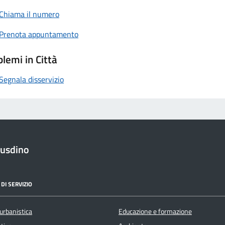
Chiama il numero
Prenota appuntamento
lemi in Città
Segnala disservizio
iusdino
DI SERVIZIO
urbanistica
Educazione e formazione