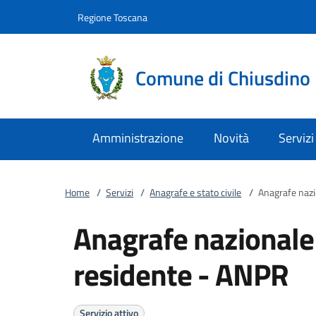
Vai al contenuto
accedi al menu
footer.enter
Regione Toscana
Comune di Chiusdino
Amministrazione
Novità
Servizi
Home
/
Servizi
/
Anagrafe e stato civile
/
Anagrafe nazi
Anagrafe nazionale
residente - ANPR
Servizio attivo