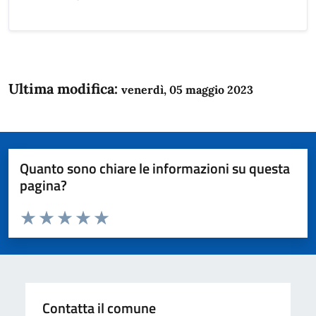
Ultima modifica:
venerdì, 05 maggio 2023
Quanto sono chiare le informazioni su questa
pagina?
Valuta da 1 a 5 stelle la pagina
Domanda
Valuta 1 stelle su 5
Valuta 2 stelle su 5
Valuta 3 stelle su 5
Valuta 4 stelle su 5
Valuta 5 stelle su 5
Contatta il comune