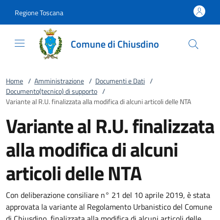
Vai al contenuto
accedi al menu
footer.enter
Regione Toscana
Comune di Chiusdino
Home
/
Amministrazione
/
Documenti e Dati
/
Documento(tecnico) di supporto
/
Variante al R.U. finalizzata alla modifica di alcuni articoli delle NTA
Variante al R.U. finalizzata
alla modifica di alcuni
articoli delle NTA
Con deliberazione consiliare n° 21 del 10 aprile 2019, è stata
approvata la variante al Regolamento Urbanistico del Comune
di Chiusdino, finalizzata alla modifica di alcuni articoli delle