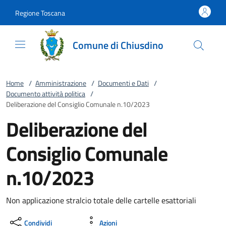
Vai al contenuto
accedi al menu
footer.enter
Regione Toscana
Comune di Chiusdino
Home
/
Amministrazione
/
Documenti e Dati
/
Documento attività politica
/
Deliberazione del Consiglio Comunale n.10/2023
Deliberazione del
Consiglio Comunale
n.10/2023
Non applicazione stralcio totale delle cartelle esattoriali
Condividi
Azioni