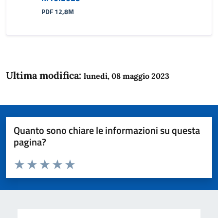
PDF 12,8M
Ultima modifica:
lunedì, 08 maggio 2023
Quanto sono chiare le informazioni su questa
pagina?
Valuta da 1 a 5 stelle la pagina
Domanda
Valuta 1 stelle su 5
Valuta 2 stelle su 5
Valuta 3 stelle su 5
Valuta 4 stelle su 5
Valuta 5 stelle su 5