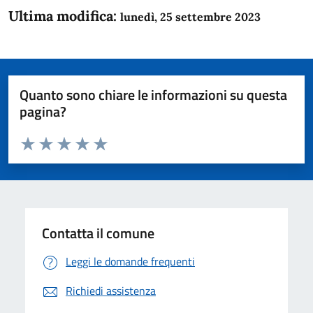
Ultima modifica:
lunedì, 25 settembre 2023
Quanto sono chiare le informazioni su questa
pagina?
Valuta da 1 a 5 stelle la pagina
Domanda
Valuta 1 stelle su 5
Valuta 2 stelle su 5
Valuta 3 stelle su 5
Valuta 4 stelle su 5
Valuta 5 stelle su 5
Contatta il comune
Leggi le domande frequenti
Richiedi assistenza