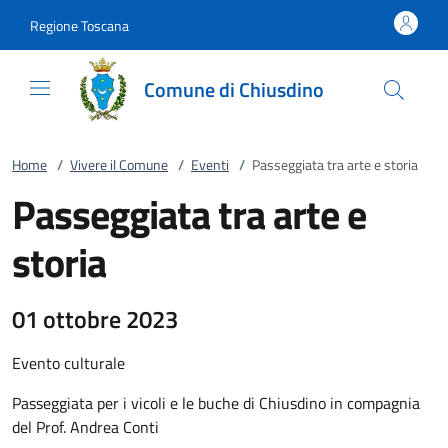
Vai al contenuto
accedi al menu
footer.enter
Regione Toscana
Comune di Chiusdino
Home
/
Vivere il Comune
/
Eventi
/
Passeggiata tra arte e storia
Passeggiata tra arte e
storia
01 ottobre 2023
Evento culturale
Passeggiata per i vicoli e le buche di Chiusdino in compagnia
del Prof. Andrea Conti