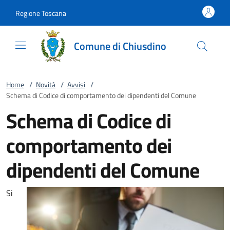
Vai al contenuto
accedi al menu
footer.enter
Regione Toscana
Comune di Chiusdino
Home
/
Novità
/
Avvisi
/
Schema di Codice di comportamento dei dipendenti del Comune
Schema di Codice di
comportamento dei
dipendenti del Comune
Si