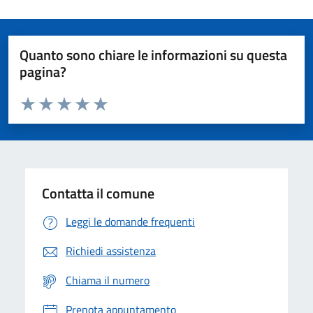
Quanto sono chiare le informazioni su questa
pagina?
Valuta da 1 a 5 stelle la pagina
Domanda
Valuta 1 stelle su 5
Valuta 2 stelle su 5
Valuta 3 stelle su 5
Valuta 4 stelle su 5
Valuta 5 stelle su 5
Contatta il comune
Leggi le domande frequenti
Richiedi assistenza
Chiama il numero
Prenota appuntamento