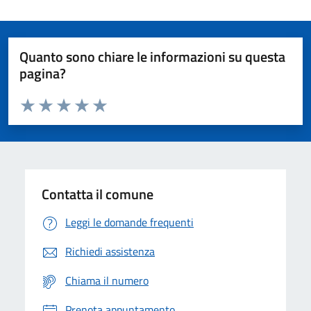
Quanto sono chiare le informazioni su questa
pagina?
Valuta da 1 a 5 stelle la pagina
Domanda
Valuta 1 stelle su 5
Valuta 2 stelle su 5
Valuta 3 stelle su 5
Valuta 4 stelle su 5
Valuta 5 stelle su 5
Contatta il comune
Leggi le domande frequenti
Richiedi assistenza
Chiama il numero
Prenota appuntamento