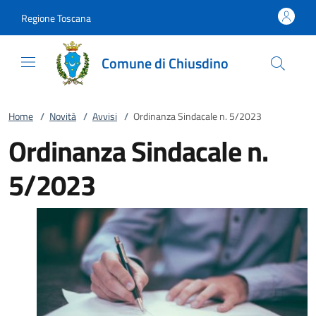
Vai al contenuto
accedi al menu
footer.enter
Regione Toscana
Comune di Chiusdino
Home
/
Novità
/
Avvisi
/
Ordinanza Sindacale n. 5/2023
Ordinanza Sindacale n.
5/2023