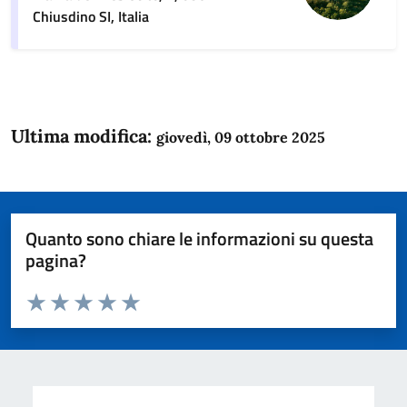
Chiusdino SI, Italia
Ultima modifica:
giovedì, 09 ottobre 2025
Quanto sono chiare le informazioni su questa
pagina?
Valuta da 1 a 5 stelle la pagina
Domanda
Valuta 1 stelle su 5
Valuta 2 stelle su 5
Valuta 3 stelle su 5
Valuta 4 stelle su 5
Valuta 5 stelle su 5