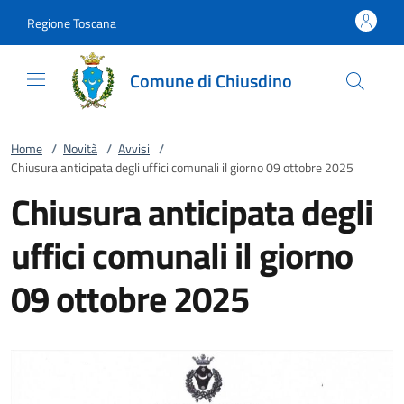
Vai al contenuto
accedi al menu
footer.enter
Regione Toscana
Comune di Chiusdino
Home
/
Novità
/
Avvisi
/
Chiusura anticipata degli uffici comunali il giorno 09 ottobre 2025
Chiusura anticipata degli
uffici comunali il giorno
09 ottobre 2025