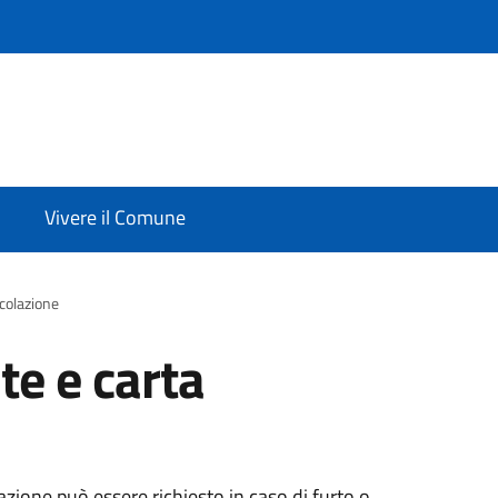
Vivere il Comune
rcolazione
te e carta
olazione può essere richiesto in caso di furto o