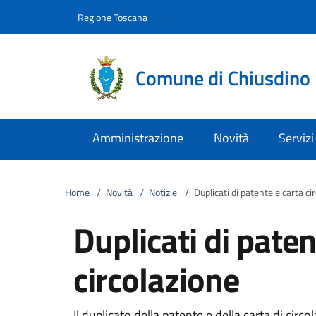
Vai al contenuto
accedi al menu
footer.enter
Regione Toscana
Comune di Chiusdino
Amministrazione
Novità
Servizi
Home
/
Novità
/
Notizie
/
Duplicati di patente e carta ci
Duplicati di paten
circolazione
Il duplicato della patente e della carta di circ