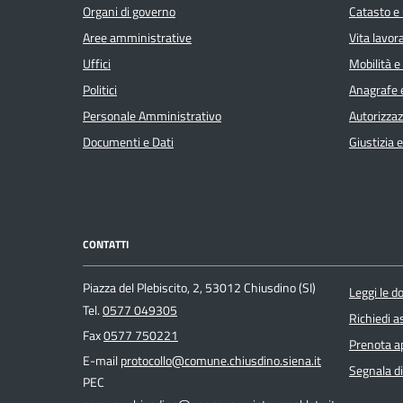
Organi di governo
Catasto e 
Aree amministrative
Vita lavor
Uffici
Mobilità e
Politici
Anagrafe e
Personale Amministrativo
Autorizzaz
Documenti e Dati
Giustizia 
CONTATTI
Piazza del Plebiscito, 2, 53012 Chiusdino (SI)
Leggi le 
Tel.
0577 049305
Richiedi a
Fax
0577 750221
Prenota 
E-mail
protocollo@comune.chiusdino.siena.it
Segnala di
PEC