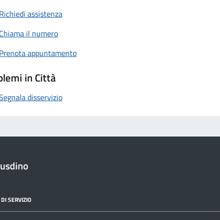
Richiedi assistenza
Chiama il numero
Prenota appuntamento
lemi in Città
Segnala disservizio
iusdino
DI SERVIZIO