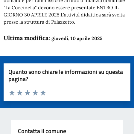
domande per l'ammissione al nido d'infanzia comunale
"La Coccinella" devono essere presentate ENTRO IL
GIORNO 30 APRILE 2025.L'attività didattica sarà svolta
presso la struttura di Palazzetto.
Ultima modifica:
giovedì, 10 aprile 2025
Quanto sono chiare le informazioni su questa
pagina?
Valuta da 1 a 5 stelle la pagina
Domanda
Valuta 1 stelle su 5
Valuta 2 stelle su 5
Valuta 3 stelle su 5
Valuta 4 stelle su 5
Valuta 5 stelle su 5
Contatta il comune