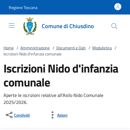
Vai al contenuto
accedi al menu
footer.enter
Regione Toscana
Comune di Chiusdino
Home
/
Amministrazione
/
Documenti e Dati
/
Modulistica
/
Iscrizioni Nido d'infanzia comunale
Iscrizioni Nido d'infanzia
comunale
Aperte le iscrizioni relative all'Asilo Nido Comunale
2025/2026.
Condividi
Azioni