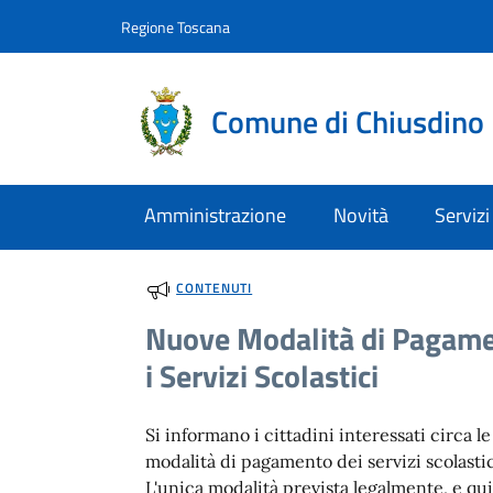
Vai al contenuto
accedi al menu
footer.enter
Regione Toscana
Comune di Chiusdino
Amministrazione
Novità
Servizi
CONTENUTI
Nuove Modalità di Pagame
i Servizi Scolastici
Si informano i cittadini interessati circa l
modalità di pagamento dei servizi scolasti
L'unica modalità prevista legalmente, e qu